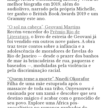
melhor biografia em 2019, além do
audiolivro, narrado pela própria Michelle,
ter ganho o British Book Awards 2019 e um
Grammy este ano.
“O sol na cabeça”, Geovani Martins
Recém-vencedor do
Prêmio Rio de
Literatura
, o livro de estreia de Geovani já
foi vendido em outros nove países. A obra
traz treze contos sobre a infância e a
adolescência de moradores de favelas do
Rio de Janeiro — desde o prazer dos banhos
de mar às brincadeiras de rua, paqueras e
baseados —, moduladas pela violência e
pela discriminação racial.
“Quem teme a morte”, Nnedi Okorafor
Filha de uma mãe estuprada após o
massacre de toda sua tribo, Onyesonwu é
ensinada por um xamã e descobre que seu
destino mágico é acabar com o genocídio de
seu povo. Explore uma África pós-
apocalíptica no romance ganhador do