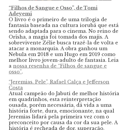
“Filhos de Sangue e Osso”, de Tomi
Adeyemi
O livro é o primeiro de uma trilogia de
fantasia baseada na cultura iorubá que está
sendo adaptada para o cinema. No reino de
Orïsha, a magia foi tomada dos majis. A
sobrevivente Zélie busca trazê-la de volta e
atacar a monarquia. A obra ganhou um
Nebula em 2018 e um Hugo em 2019 como
melhor livro jovem-adulto de fantasia. Leia
a
nossa resenha de “Filhos de sangue e
osso”
.
“Jeremias. Pele”, Rafael Calça e Jefferson
Costa
Atual campeão do Jabuti de melhor história
em quadrinhos, esta reinterpretação
ousada, porém necessária, dá vida a uma
história forte, dura, emocionante, na qual
Jeremias lidará pela primeira vez com o
preconceito por causa da cor da sua pele. A
história é recheada de dor, superação,