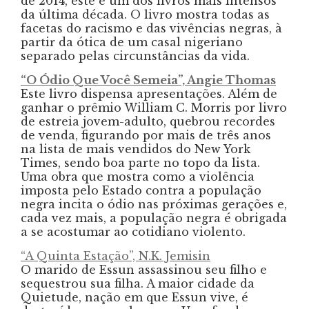
de 2014, este é um dos livros mais intensos
da última década. O livro mostra todas as
facetas do racismo e das vivências negras, à
partir da ótica de um casal nigeriano
separado pelas circunstâncias da vida.
“O Ódio Que Você Semeia”, Angie Thomas
Este livro dispensa apresentações. Além de
ganhar o prêmio William C. Morris por livro
de estreia jovem-adulto, quebrou recordes
de venda, figurando por mais de três anos
na lista de mais vendidos do New York
Times, sendo boa parte no topo da lista.
Uma obra que mostra como a violência
imposta pelo Estado contra a população
negra incita o ódio nas próximas gerações e,
cada vez mais, a população negra é obrigada
a se acostumar ao cotidiano violento.
“A Quinta Estação”, N.K. Jemisin
O marido de Essun assassinou seu filho e
sequestrou sua filha. A maior cidade da
Quietude, nação em que Essun vive, é