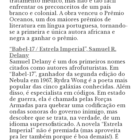
tratamento médico, mas não é tão fácil
enfrentar os preconceitos de um país
branco e colonial. A obra venceu o Prêmio
Oceanos, um dos maiores prêmios de
literatura em língua portuguesa, tornando-
se a primeira e única autora africana e
negra a ganhar o prêmio.
“Babel-17 / Estrela Imperial”, Samuel R.
Delany
Samuel Delany é um dos primeiros nomes
citados como autores afrofuturistas. Em
“Babel-17”, ganhador da segunda edição do
Nebula em 1967, Rydra Wong é a poeta mais
popular das cinco galáxias conhecidas. Além
disso, é especialista em códigos. Em estado
de guerra, ela é chamada pelas Forças
Armadas para quebrar uma codificação em
ondas sonoras do governo inimigo, mas
descobre que se trata, na verdade, de um
idioma supersofisticado. A novela “Estrela
Imperial” não é premiada (mas aproveita
pra ler também porque é boa demais!). É