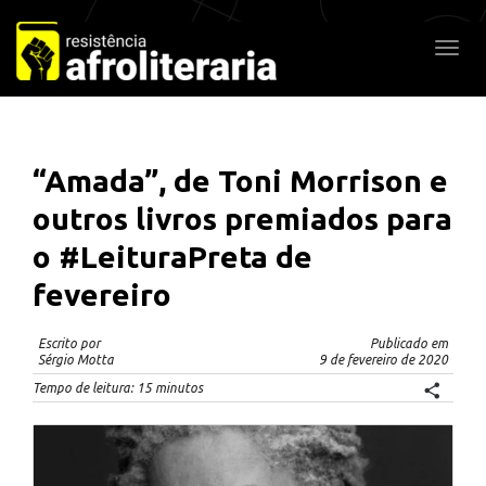
Pular
para
Alter
o
conteúdo
“Amada”, de Toni Morrison e
outros livros premiados para
o #LeituraPreta de
fevereiro
Escrito por
Publicado em
Sérgio Motta
9 de fevereiro de 2020
Tempo de leitura:
15
minutos