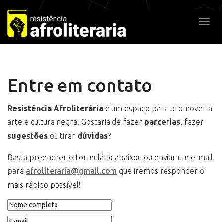
Pular
para
Alter
o
conteúdo
Entre em contato
Resistência Afroliterária
é um espaço para promover a
arte e cultura negra. Gostaria de fazer
parcerias
, fazer
sugestões
ou tirar
dúvidas
?
Basta preencher o formulário abaixou ou enviar um e-mail
para
afroliteraria@gmail.com
que iremos responder o
mais rápido possível!