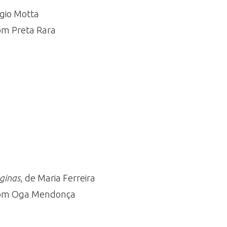
rgio Motta
 com Preta Rara
ginas
, de Maria Ferreira
a, com Oga Mendonça