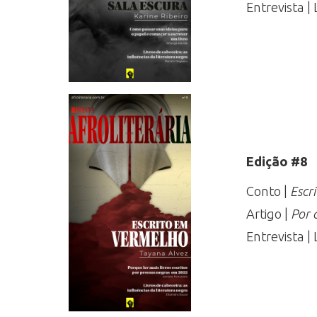
Entrevista |
Edição #8
Conto |
Escr
Artigo |
Por 
Entrevista |