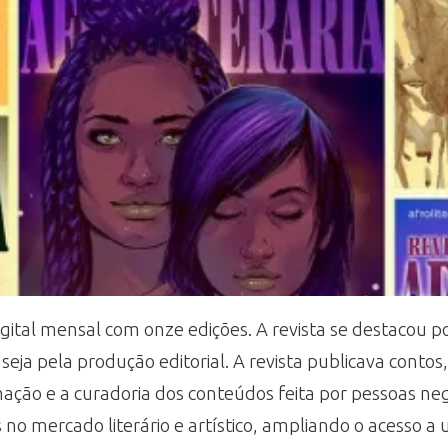
digital mensal com onze edições. A revista se destacou 
a pela produção editorial. A revista publicava contos, a
mação e a curadoria dos conteúdos feita por pessoas neg
s no mercado literário e artístico, ampliando o acesso a