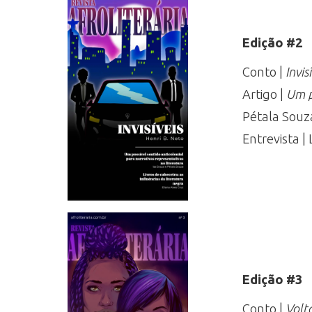
Edição #2
Conto |
Invis
Artigo |
Um p
Pétala Souz
Entrevista |
Edição #3
Conto |
Volt