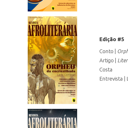
Edição #5
Conto |
Orph
Artigo |
Lite
Costa
Entrevista |