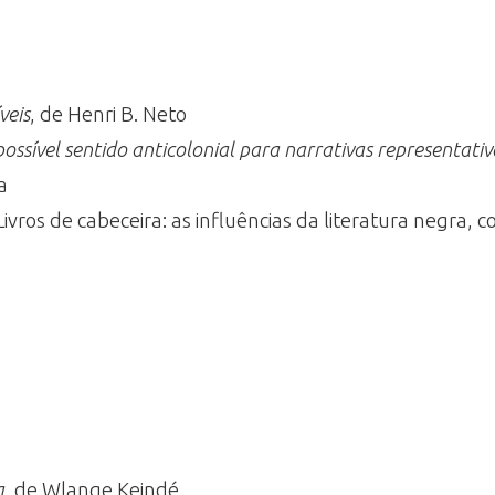
íveis
, de Henri B. Neto
ossível sentido anticolonial para narrativas representativ
a
 Livros de cabeceira: as influências da literatura negra, 
a
, de Wlange Keindé