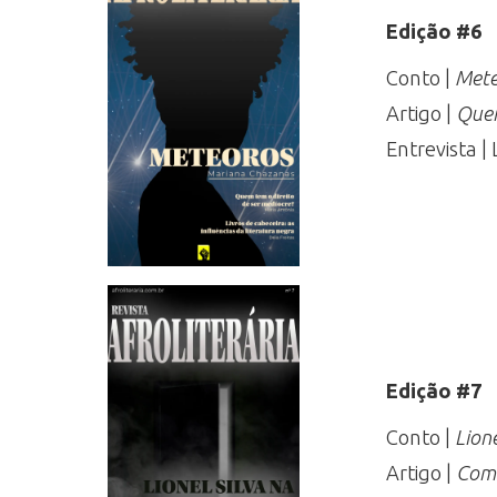
Edição #6
Conto |
Mete
Artigo |
Quem
Entrevista |
Edição #7
Conto |
Lione
Artigo |
Como