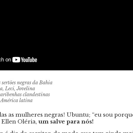
 sertões negras da Bahia
, Leci, Jovelina
caribenhas clandestinas
 América latina
das as mulheres negras! Ubuntu; “eu sou porqu
Ellen Oléria,
um salve para nós!