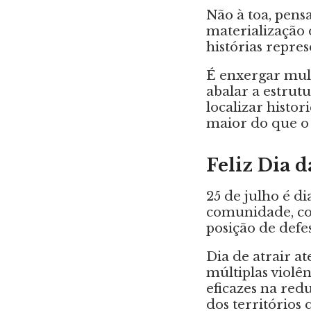
Não à toa, pens
materialização 
histórias repre
É enxergar mul
abalar a estrut
localizar histo
maior do que o n
Feliz Dia d
25 de julho é d
comunidade, c
posição de defe
Dia de atrair a
múltiplas violê
eficazes na red
dos territórios