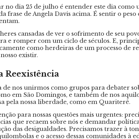
ar no dia 25 de julho é entender este dia como
da frase de Angela Davis acima. É sentir o peso 
sentam.
heres cansadas de ver o sofrimento de seu pov
ura e romper com um ciclo de séculos. E, princi
ricamente como herdeiras de um processo de re
osso existir.
a Reexistência
ia de nos unirmos como grupos para debater so
omo em São Domingos, e também de nos aqui
sa pela nossa liberdade, como em Quariterê.
tenção para nossas questões mais urgentes: prec
ncias que recaem sobre nós e demandar política
ução das desigualdades. Precisamos trazer à ton
 quilombolas e o acesso dessas comunidades à e