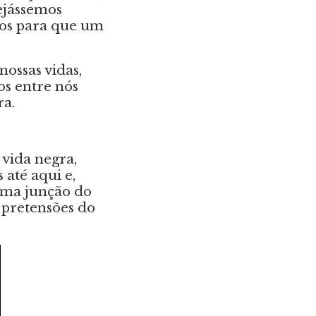
ejássemos
tos para que um
ossas vidas,
s entre nós
ra.
vida negra,
até aqui e,
 uma junção do
 pretensões do