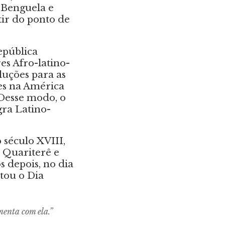
e Benguela e
ir do ponto de
epública
s Afro-latino-
luções para as
es na América
 Desse modo, o
ra Latino-
 século XVIII,
 Quariterê e
s depois, no dia
etou o Dia
enta com ela.”