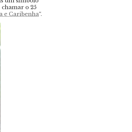
is um símbolo
e chamar o 25
a e Caribenha
“.