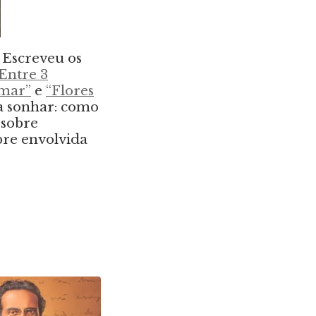
. Escreveu os
Entre 3
amar”
e
“Flores
 a sonhar: como
 sobre
pre envolvida