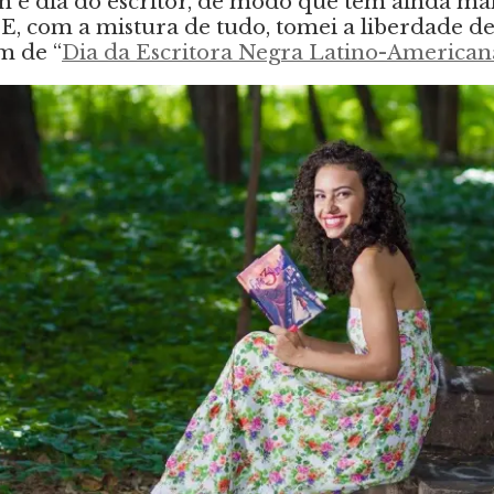
m é dia do escritor, de modo que tem ainda ma
E, com a mistura de tudo, tomei a liberdade d
m de “
Dia da Escritora Negra Latino-American