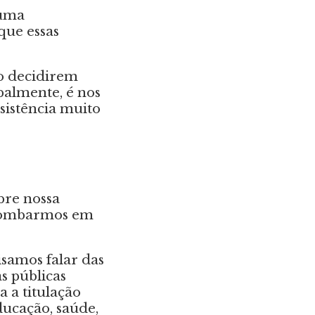
 uma
que essas
o decidirem
palmente, é nos
sistência muito
bre nossa
lombarmos em
isamos falar das
s públicas
a a titulação
ducação, saúde,