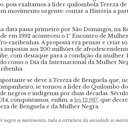
do, pois exaltamos a líder quilombola Tereza d
m movimento urgente: contar a História a part
ssa data passa primeiro por São Domingos, na R
de em 1992 aconteceu o 1º Encontro de Mulhere
ro-caribenhas. A proposta era pensar e criar so
is impostas aos 200 milhões de afrodescendent
ibe, com destaque para a condição da mulher.
ado como o Dia da Internacional da Mulher Neg
aribenha.
ortante se deve à Tereza de Benguela que, no
companheiro, se tornou a líder do Quilombo do
 de negros e indígenas por duas décadas. Século
014, conquistamos, enfim, a
lei 12.987
, que decr
reza de Benguela e da Mulher Negra.
 negra se movimenta, toda a estrutura da sociedade se movim