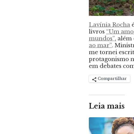
Lavínia Rocha
é
livros
“Um amor
mundos”
, além
ao mar”
. Minis
me tornei escri
protagonismo ne
em debates com 
Compartilhar
Leia mais