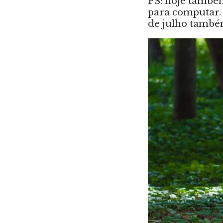
PS: hoje també
para computar. 
de julho també