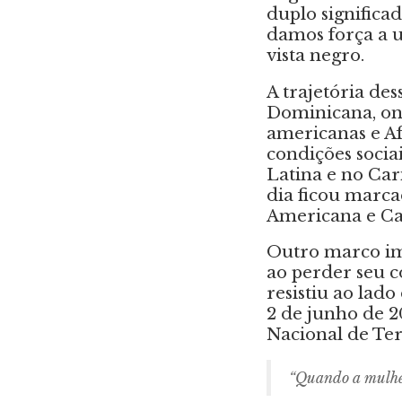
duplo significa
damos força a u
vista negro.
A trajetória de
Dominicana, on
americanas e Af
condições socia
Latina e no Car
dia ficou marc
Americana e C
Outro marco imp
ao perder seu 
resistiu ao lado
2 de junho de 2
Nacional de Te
“Quando a mulher