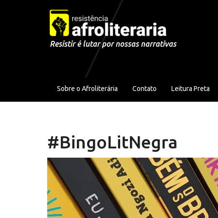
Pular para o conteúdo
Resistir é lutar por nossas narrativas
Sobre o Afroliterária
Contato
Leitura Preta
#BingoLitNegra