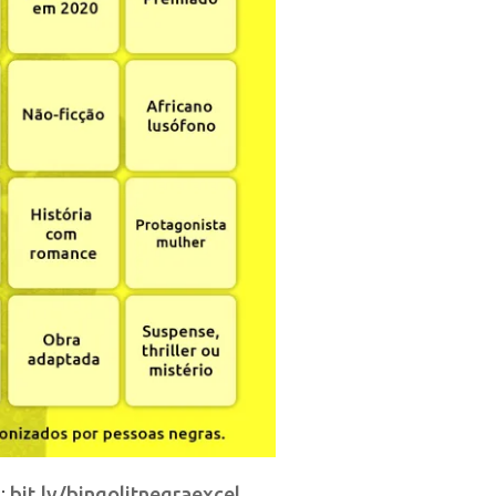
l:
bit.ly/bingolitnegraexcel