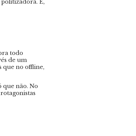
politizadora. É,
ra todo
vés de um
que no offline,
ó que não. No
protagonistas