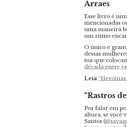
Arraes
Esse livro é u
mencionadas ou 
uma maneira bel
um ritmo encan
O único e grand
dessas mulheres
toa que coloca
década entre es
Leia
“Heroínas 
“Rastros de
Por falar em pe
altura, se você 
Santos (
@savage