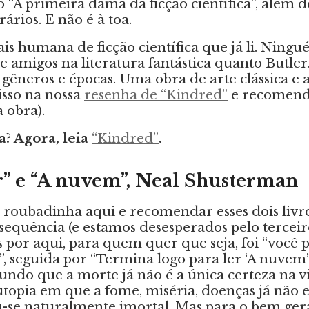
“A primeira dama da ficção científica”, além d
ários. E não é à toa.
is humana de ficção científica que já li. Ningué
 e amigos na literatura fantástica quanto Butle
gêneros e épocas. Uma obra de arte clássica e 
isso na nossa
resenha de “Kindred”
e recomenda
 obra).
a? Agora, leia
“Kindred”
.
r” e “A nuvem”, Neal Shusterman
oubadinha aqui e recomendar esses dois livro
equência (e estamos desesperados pelo terceir
s por aqui, para quem quer que seja, foi “você p
”, seguida por “Termina logo para ler ‘A nuvem’!”
do que a morte já não é a única certeza na v
pia em que a fome, miséria, doenças já não e
se naturalmente imortal. Mas para o bem geral