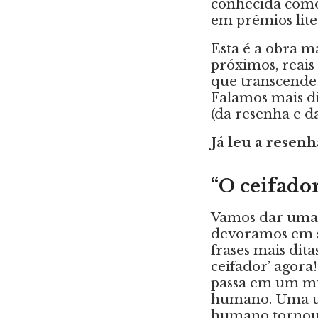
conhecida como 
em prêmios liter
Esta é a obra ma
próximos, reais
que transcende 
Falamos mais d
(da resenha e da
Já leu a resenh
“O ceifado
Vamos dar uma r
devoramos em s
frases mais dita
ceifador’ agora!
passa em um mun
humano. Uma uto
humano tornou-