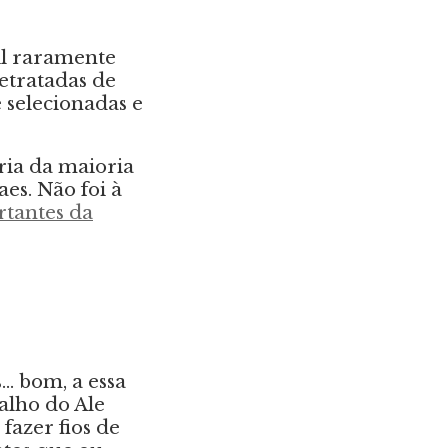
il raramente
etratadas de
 selecionadas e
ria da maioria
es. Não foi à
rtantes da
s… bom, a essa
balho do Ale
fazer fios de