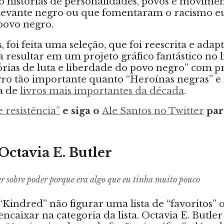
o histórias de personalidades, povos e movime
levante negro ou que fomentaram o racismo 
povo negro.
s, foi feita uma seleção, que foi reescrita e adap
a resultar em um projeto gráfico fantástico no l
stórias de luta e liberdade do povo negro” com p
vro tão importante quanto “Heroínas negras” 
ta de
livros mais importantes da década
.
e resistência”
e siga o
Ale Santos no Twitter
par
Octavia E. Butler
r sobre poder porque era algo que eu tinha muito pouco
 “Kindred” não figurar uma lista de “favoritos” 
 encaixar na categoria da lista. Octavia E. Butl