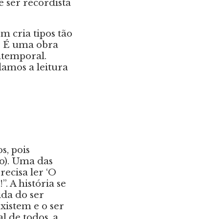
e ser recordista
m cria tipos tão
r. É uma obra
atemporal.
mos a leitura
s, pois
o). Uma das
recisa ler ‘O
. A história se
ida do ser
xistem e o ser
 de todos, a