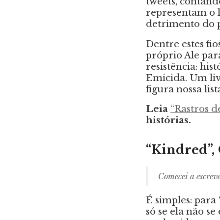
tweets, contand
representam o 
detrimento do 
Dentre estes fio
próprio Ale par
resistência: hi
Emicida. Um li
figura nossa lis
Leia
“Rastros d
histórias.
“Kindred”, 
Comecei a escreve
É simples: para
só se ela não se