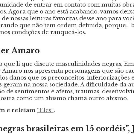
tunidade de entrar em contato com muitas obra
os. Agora que o ano está acabando, vamos deix
e nossas leituras favoritas desse ano para vo
ando que não tem ordem definida, porque… b
mos condições de ranqueá-los.
gner Amaro
o que li que discute masculinidades negras. Em
r Amaro nos apresenta personagens que são cau
os danos que os preconceitos, inferiorizações 
geram na nossa sociedade. A dificuldade da au
 de sentimentos e afetos, traumas, desenvolvi
ostra como um abismo chama outro abismo.
am e releiam
“Eles”
.
egras brasileiras em 15 cordéis”, 