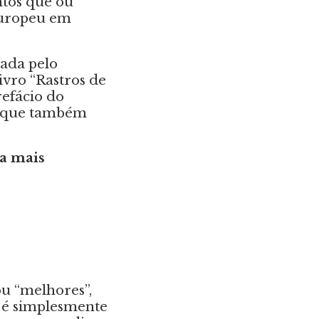
ntos que ou
europeu em
tada pelo
ivro “Rastros de
refácio do
e que também
a mais
ou “melhores”,
er é simplesmente