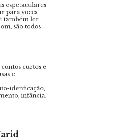
s espetaculares
ar para vocês
cê também ler
om, são todos
 contos curtos e
sas e
e
to-idenficação,
mento, infância.
Jarid