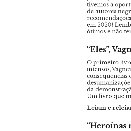
tivemos a opor
de autores negr
recomendações d
em 2020! Lembr
ótimos e não te
“Eles”, Va
O primeiro livr
intensos, Vagne
consequências d
desumanizações 
da demonstração
Um livro que m
Leiam e relei
“Heroínas n