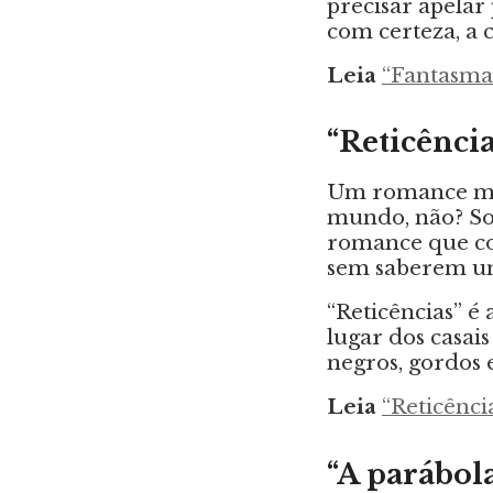
precisar apelar
com certeza, a
Leia
“Fantasma
“Reticência
Um romance mo
mundo, não? So
romance que co
sem saberem um 
“Reticências” é
lugar dos casais
negros, gordos 
Leia
“Reticênci
“A parábola