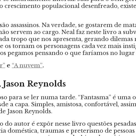
o crescimento populacional desenfreado, exist
são assassinos. Na verdade, se gostarem de ma
o servem ao cargo. Neal faz neste livro a sub
da tropo que nos apresenta, gerando dilemas 
 os tornam os personagens cada vez mais insti
os pegamos pensando o que faríamos no lugar 
r”
e
“A nuvem”
.
, Jason Reynolds
oso para se ler numa tarde. “Fantasma” é uma 
de a capa. Simples, amistosa, confortável, assi
 de Jason Reynolds.
 do autor é expôr nesse livro questões pesada
cia doméstica, traumas e preterismo de pessoa