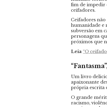
fim de impedir 
ceifadores.
Ceifadores não 
humanidade e nã
subversão em ca
personagens que
próximos que n
Leia
“O ceifado
“Fantasma”
Um livro delici
apaixonante des
própria escrita
O grande mérito
racismo, violên