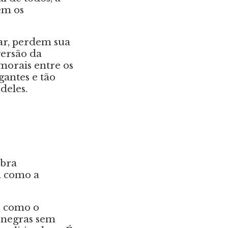
em os
tar, perdem sua
versão da
morais entre os
gantes e tão
deles.
obra
m como a
s como o
s negras sem