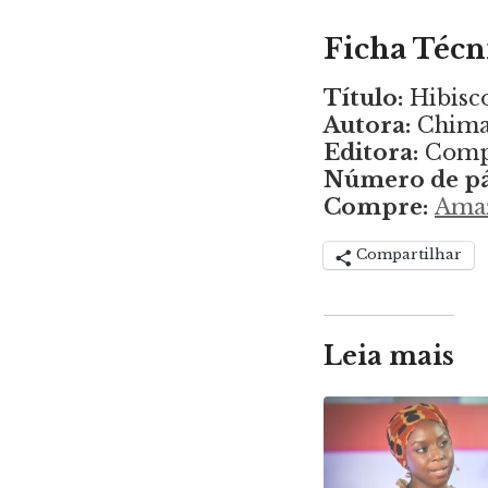
Ficha Técn
Título:
Hibisc
Autora:
Chima
Editora:
Compa
Número de pá
Compre:
Ama
Compartilhar
Leia mais