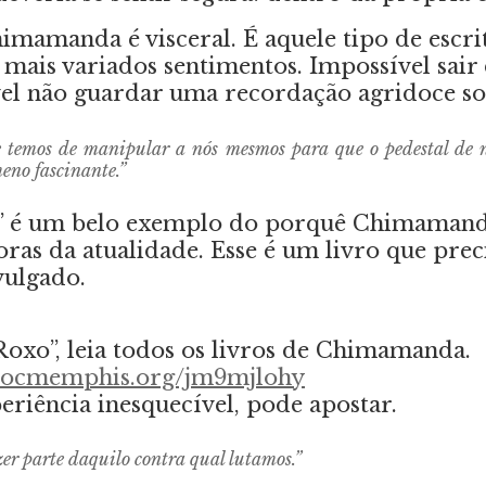
himamanda é visceral. É aquele tipo de escrit
s mais variados sentimentos. Impossível sair 
vel não guardar uma recordação agridoce sob
 temos de manipular a nós mesmos para que o pedestal de n
eno fascinante.”
” é um belo exemplo do porquê Chimamand
ras da atualidade. Esse é um livro que preci
vulgado.
Roxo”, leia todos os livros de Chimamanda.
krocmemphis.org/jm9mjlohy
riência inesquecível, pode apostar.
er parte daquilo contra qual lutamos.”