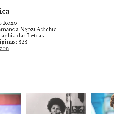
ica
o Roxo
manda Ngozi Adichie
nhia das Letras
ginas:
328
zon