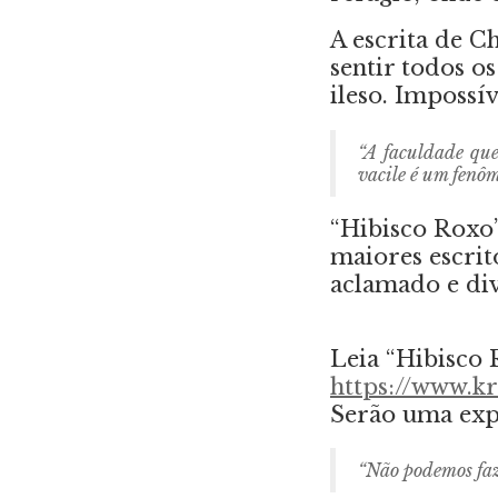
A escrita de C
sentir todos o
ileso. Impossí
“A faculdade que
vacile é um fenôm
“Hibisco Roxo
maiores escrito
aclamado e di
Leia “Hibisco 
https://www.
Serão uma expe
“Não podemos faz