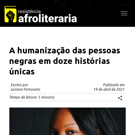
Pular
para
Alter
o
conteúdo
A humanização das pessoas
negras em doze histórias
únicas
Escrito por
Publicado em
Lorrane Fortunato
19 de abril de 2021
Tempo de leitura:
5
minutos