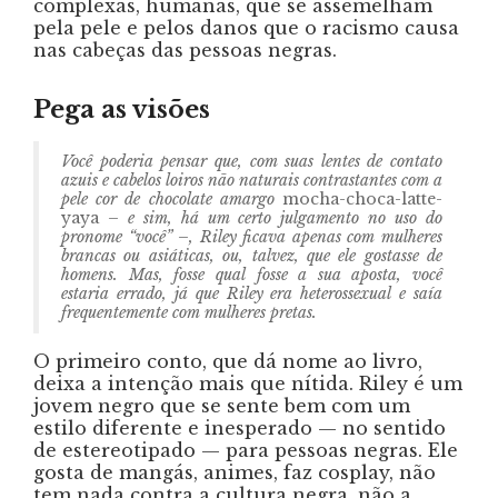
complexas, humanas, que se assemelham
pela pele e pelos danos que o racismo causa
nas cabeças das pessoas negras.
Pega as visões
Você poderia pensar que, com suas lentes de contato
azuis e cabelos loiros não naturais contrastantes com a
pele cor de chocolate amargo
mocha-choca-latte-
yaya
– e sim, há um certo julgamento no uso do
pronome “você” –, Riley ficava apenas com mulheres
brancas ou asiáticas, ou, talvez, que ele gostasse de
homens. Mas, fosse qual fosse a sua aposta, você
estaria errado, já que Riley era heterossexual e saía
frequentemente com mulheres pretas.
O primeiro conto, que dá nome ao livro,
deixa a intenção mais que nítida. Riley é um
jovem negro que se sente bem com um
estilo diferente e inesperado — no sentido
de estereotipado — para pessoas negras. Ele
gosta de mangás, animes, faz cosplay, não
tem nada contra a cultura negra, não a