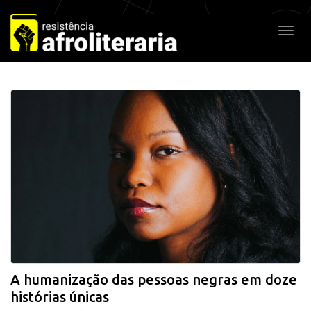
Pular
para
Alter
o
conteúdo
A humanização das pessoas negras em doze
histórias únicas