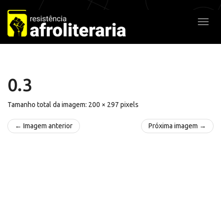
Pular
para
Alter
o
conteúdo
0.3
Tamanho total da imagem:
200
×
297
pixels
← Imagem anterior
Próxima imagem →