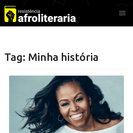
Pular
para
Alter
o
conteúdo
Tag:
Minha história