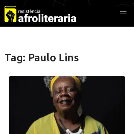
Pular
para
Alter
o
conteúdo
Tag:
Paulo Lins