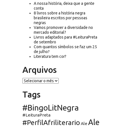
A nossa história, deixa que a gente
conta
8 livros sobre a história negra
brasileira escritos por pessoas
negras
Vamos promover a diversidade no
mercado editorial?
Livros adaptados para #LeituraPreta
de setembro
Com quantos símbolos se faz um 25
de julho?
Literatura tem cor?
Arquivos
Arquivos
Tags
#BingoLitNegra
#LeituraPreta
Ale
#PerfilAfriliterario
Ale