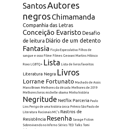
Autores
Santos
negros
Chimamanda
Companhia das Letras
Conceição Evaristo
Desafio
Diário de um detento
de leitura
Fantasia
Ficção Especulativa
Filhos de
sangue e osso
Filme
Filmes
Geovani Martins
Hibisco
Lista
Roxo
LGBTQ+
Lista de livros favoritos
Livros
Literatura Negra
Lorrane Fortunato
Machado de Assis
Mano Brown
Melhores da década
Melhores de 2019
Melhores livros
michelle obama
Minha história
Negritude
Netflix
Parceria
Paulo
Lins
Perigo de uma história única
Prêmio São Paulo de
Rastros de
Literatura
Racionais MC's
Resenha
Resistência
Savage Fiction
Sobrevivendo no Inferno
Séries
TED Talks
Tomi