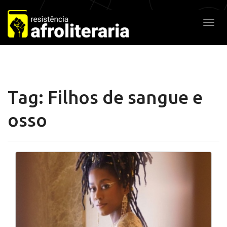
Pular
para
Alter
o
conteúdo
Tag:
Filhos de sangue e
osso