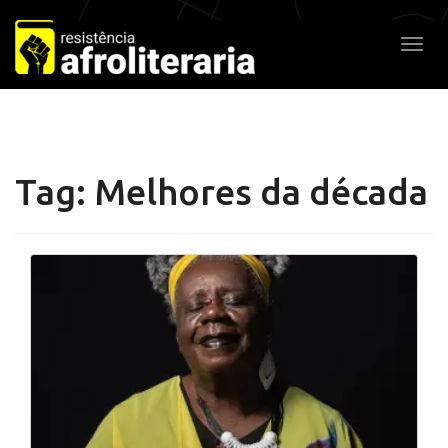
Pular
para
Alter
o
conteúdo
Tag:
Melhores da década