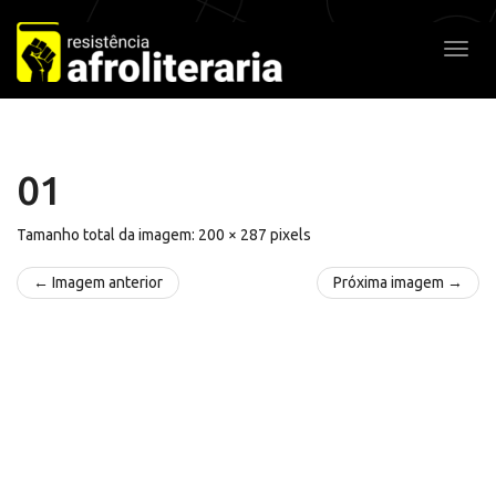
Pular
para
Alter
o
conteúdo
01
Tamanho total da imagem:
200
×
287
pixels
← Imagem anterior
Próxima imagem →