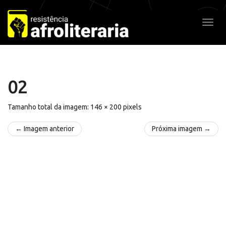
Pular
para
Alter
o
conteúdo
02
Tamanho total da imagem:
146
×
200
pixels
← Imagem anterior
Próxima imagem →