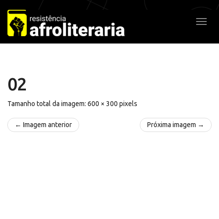
Pular
para
Alter
o
conteúdo
02
Tamanho total da imagem:
600
×
300
pixels
← Imagem anterior
Próxima imagem →