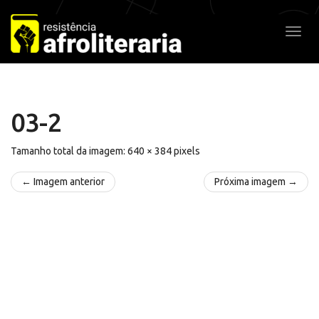
Pular
para
Alter
o
conteúdo
03-2
Tamanho total da imagem:
640
×
384
pixels
← Imagem anterior
Próxima imagem →