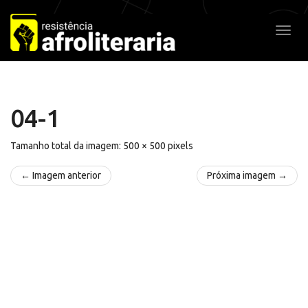
Pular
para
Alter
o
conteúdo
04-1
Tamanho total da imagem:
500
×
500
pixels
← Imagem anterior
Próxima imagem →