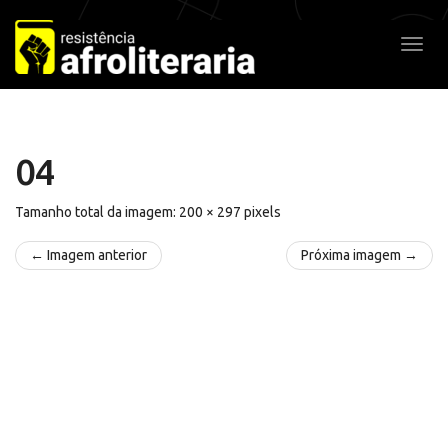
Pular
para
Alter
o
conteúdo
04
Tamanho total da imagem:
200
×
297
pixels
← Imagem anterior
Próxima imagem →