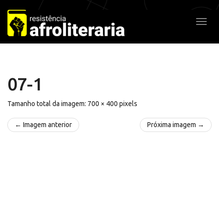
Pular
para
Alter
o
conteúdo
07-1
Tamanho total da imagem:
700
×
400
pixels
← Imagem anterior
Próxima imagem →