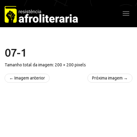
Pular
para
Alter
o
conteúdo
07-1
Tamanho total da imagem:
200
×
200
pixels
← Imagem anterior
Próxima imagem →