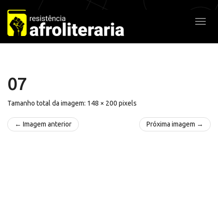
Pular
para
Alter
o
conteúdo
07
Tamanho total da imagem:
148
×
200
pixels
← Imagem anterior
Próxima imagem →