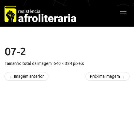
Pular
para
Alter
o
conteúdo
07-2
Tamanho total da imagem:
640
×
384
pixels
← Imagem anterior
Próxima imagem →