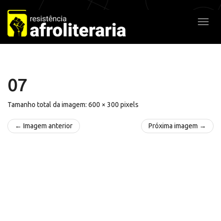
Pular
para
Alter
o
conteúdo
07
Tamanho total da imagem:
600
×
300
pixels
← Imagem anterior
Próxima imagem →