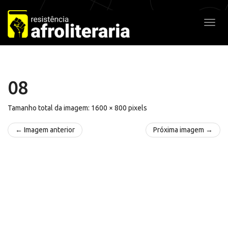
Pular
para
Alter
o
conteúdo
08
Tamanho total da imagem:
1600
×
800
pixels
← Imagem anterior
Próxima imagem →