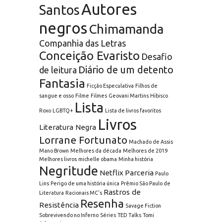
Autores
Santos
negros
Chimamanda
Companhia das Letras
Conceição Evaristo
Desafio
Diário de um detento
de leitura
Fantasia
Ficção Especulativa
Filhos de
sangue e osso
Filme
Filmes
Geovani Martins
Hibisco
Lista
Roxo
LGBTQ+
Lista de livros favoritos
Livros
Literatura Negra
Lorrane Fortunato
Machado de Assis
Mano Brown
Melhores da década
Melhores de 2019
Melhores livros
michelle obama
Minha história
Negritude
Netflix
Parceria
Paulo
Lins
Perigo de uma história única
Prêmio São Paulo de
Rastros de
Literatura
Racionais MC's
Resenha
Resistência
Savage Fiction
Sobrevivendo no Inferno
Séries
TED Talks
Tomi