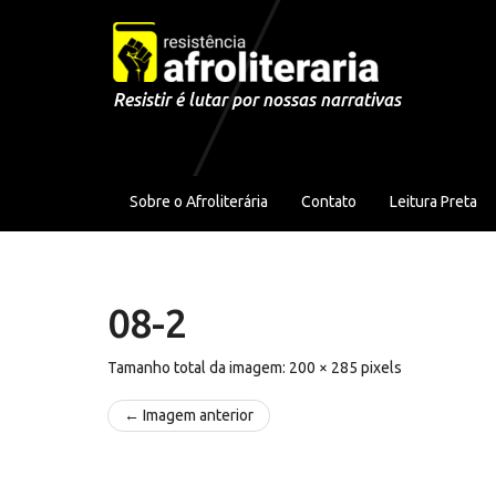
Pular para o conteúdo
Resistir é lutar por nossas narrativas
Sobre o Afroliterária
Contato
Leitura Preta
08-2
Tamanho total da imagem:
200
×
285
pixels
← Imagem anterior