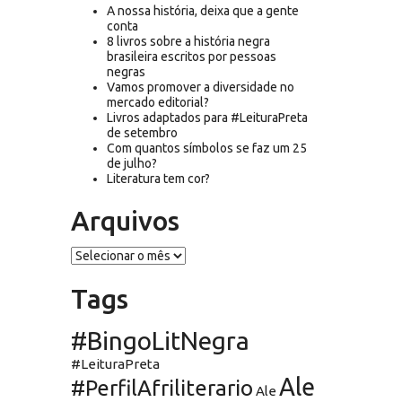
A nossa história, deixa que a gente
conta
8 livros sobre a história negra
brasileira escritos por pessoas
negras
Vamos promover a diversidade no
mercado editorial?
Livros adaptados para #LeituraPreta
de setembro
Com quantos símbolos se faz um 25
de julho?
Literatura tem cor?
Arquivos
Arquivos
Tags
#BingoLitNegra
#LeituraPreta
Ale
#PerfilAfriliterario
Ale