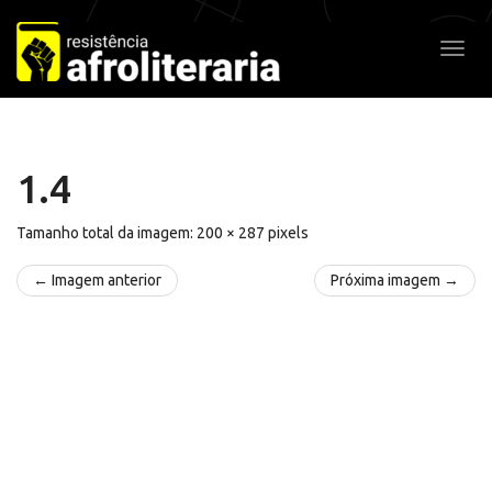
Pular
para
Alter
o
conteúdo
1.4
Tamanho total da imagem:
200
×
287
pixels
← Imagem anterior
Próxima imagem →