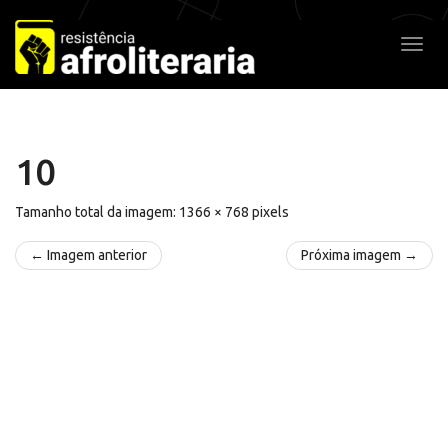
Pular
para
Alter
o
conteúdo
10
Tamanho total da imagem:
1366
×
768
pixels
← Imagem anterior
Próxima imagem →