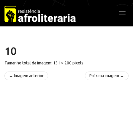
Pular
para
Alter
o
conteúdo
10
Tamanho total da imagem:
131
×
200
pixels
← Imagem anterior
Próxima imagem →