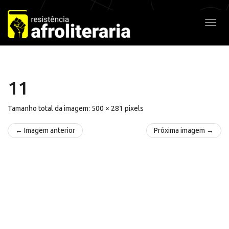
Pular
para
Alter
o
conteúdo
11
Tamanho total da imagem:
500
×
281
pixels
← Imagem anterior
Próxima imagem →