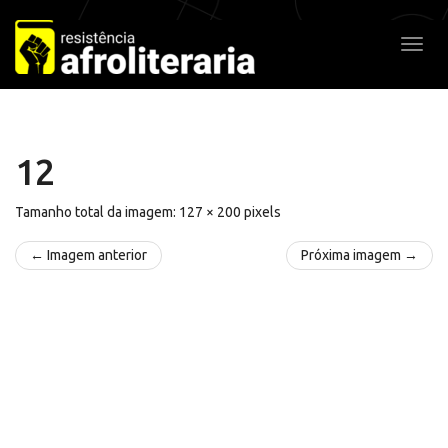
Pular
para
Alter
o
conteúdo
12
Tamanho total da imagem:
127
×
200
pixels
← Imagem anterior
Próxima imagem →