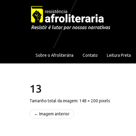
Pular para o conteúdo
Resistir é lutar por nossas narrativas
Sobre o Afroliterária
Contato
Leitura Preta
13
Tamanho total da imagem:
148
×
200
pixels
← Imagem anterior