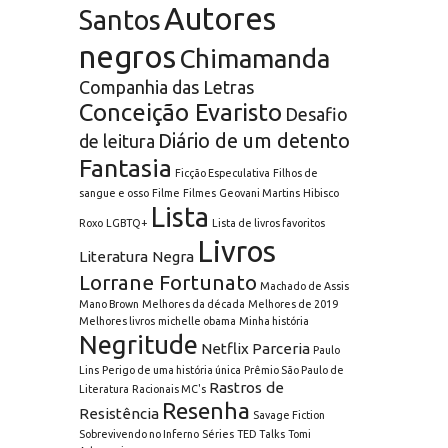
Autores
Santos
negros
Chimamanda
Companhia das Letras
Conceição Evaristo
Desafio
Diário de um detento
de leitura
Fantasia
Ficção Especulativa
Filhos de
sangue e osso
Filme
Filmes
Geovani Martins
Hibisco
Lista
Roxo
LGBTQ+
Lista de livros favoritos
Livros
Literatura Negra
Lorrane Fortunato
Machado de Assis
Mano Brown
Melhores da década
Melhores de 2019
Melhores livros
michelle obama
Minha história
Negritude
Netflix
Parceria
Paulo
Lins
Perigo de uma história única
Prêmio São Paulo de
Rastros de
Literatura
Racionais MC's
Resenha
Resistência
Savage Fiction
Sobrevivendo no Inferno
Séries
TED Talks
Tomi