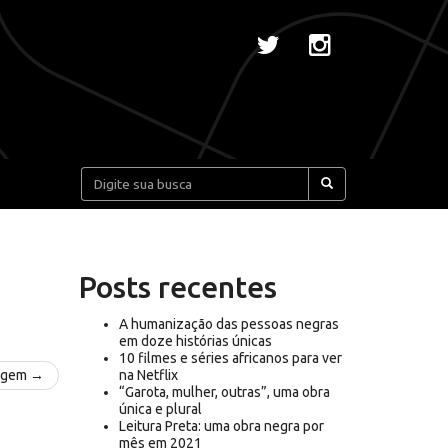
Pesquisar:
Posts recentes
A humanização das pessoas negras
em doze histórias únicas
10 filmes e séries africanos para ver
agem →
na Netflix
“Garota, mulher, outras”, uma obra
única e plural
Leitura Preta: uma obra negra por
mês em 2021