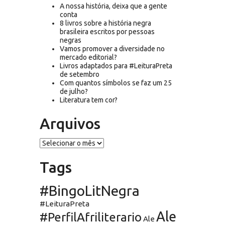
A nossa história, deixa que a gente
conta
8 livros sobre a história negra
brasileira escritos por pessoas
negras
Vamos promover a diversidade no
mercado editorial?
Livros adaptados para #LeituraPreta
de setembro
Com quantos símbolos se faz um 25
de julho?
Literatura tem cor?
Arquivos
Arquivos
Tags
#BingoLitNegra
#LeituraPreta
Ale
#PerfilAfriliterario
Ale