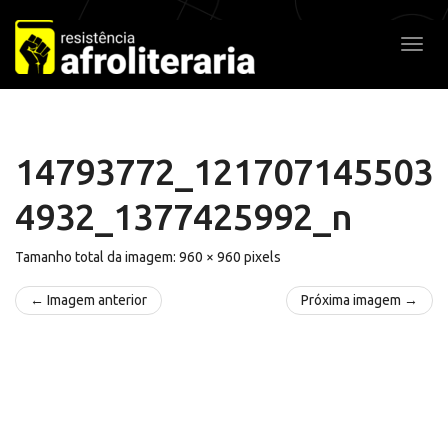
Pular
para
Alter
o
conteúdo
14793772_121707145503
4932_1377425992_n
Tamanho total da imagem:
960
×
960
pixels
← Imagem anterior
Próxima imagem →