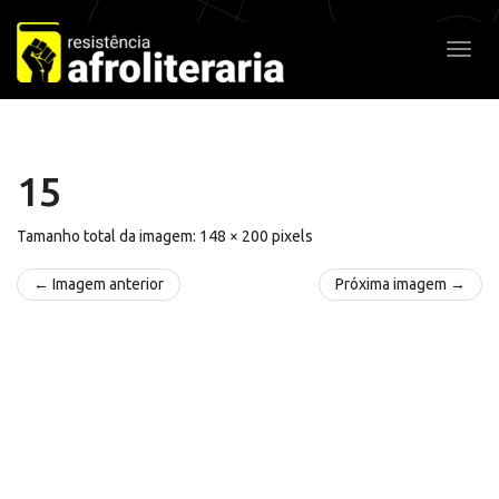
Pular
para
Alter
o
conteúdo
15
Tamanho total da imagem:
148
×
200
pixels
← Imagem anterior
Próxima imagem →