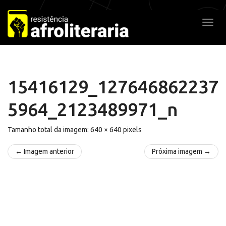
Pular
para
Alter
o
conteúdo
15416129_127646862237
5964_2123489971_n
Tamanho total da imagem:
640
×
640
pixels
← Imagem anterior
Próxima imagem →