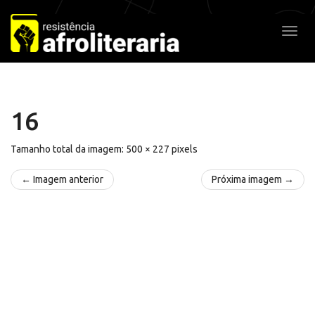
Pular
para
Alter
o
conteúdo
16
Tamanho total da imagem:
500
×
227
pixels
← Imagem anterior
Próxima imagem →