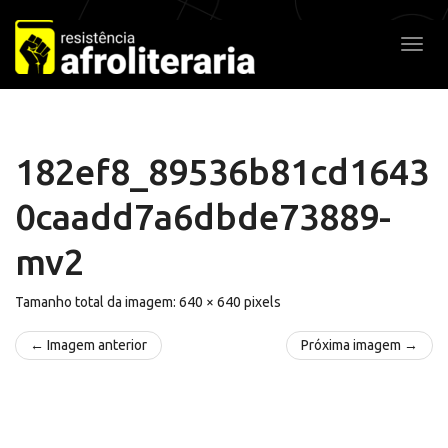
Pular
para
Alter
o
conteúdo
182ef8_89536b81cd1643
0caadd7a6dbde73889-
mv2
Tamanho total da imagem:
640
×
640
pixels
← Imagem anterior
Próxima imagem →