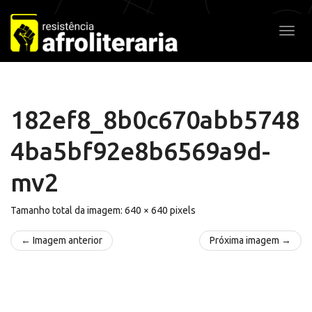
Pular
para
Alter
o
conteúdo
182ef8_8b0c670abb5748
4ba5bf92e8b6569a9d-
mv2
Tamanho total da imagem:
640
×
640
pixels
← Imagem anterior
Próxima imagem →