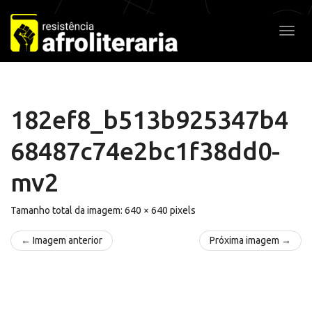
Pular
para
Alter
o
conteúdo
182ef8_b513b925347b4
68487c74e2bc1f38dd0-
mv2
Tamanho total da imagem:
640
×
640
pixels
← Imagem anterior
Próxima imagem →