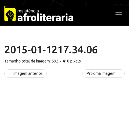
Pular
para
Alter
o
conteúdo
2015-01-1217.34.06
Tamanho total da imagem:
592
×
410
pixels
← Imagem anterior
Próxima imagem →