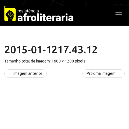
Pular
para
Alter
o
conteúdo
2015-01-1217.43.12
Tamanho total da imagem:
1600
×
1200
pixels
← Imagem anterior
Próxima imagem →