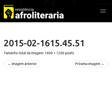
Pular
para
Alter
o
conteúdo
2015-02-1615.45.51
Tamanho total da imagem:
1600
×
1200
pixels
← Imagem anterior
Próxima imagem →