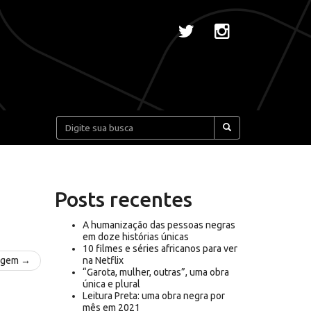
Pesquisar:
Posts recentes
A humanização das pessoas negras
em doze histórias únicas
10 filmes e séries africanos para ver
agem →
na Netflix
“Garota, mulher, outras”, uma obra
única e plural
Leitura Preta: uma obra negra por
mês em 2021