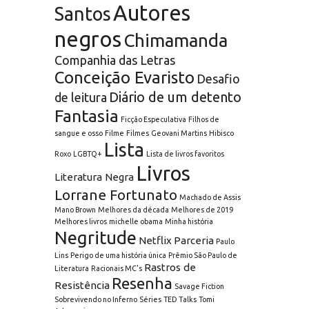
Autores
Santos
negros
Chimamanda
Companhia das Letras
Conceição Evaristo
Desafio
Diário de um detento
de leitura
Fantasia
Ficção Especulativa
Filhos de
sangue e osso
Filme
Filmes
Geovani Martins
Hibisco
Lista
Roxo
LGBTQ+
Lista de livros favoritos
Livros
Literatura Negra
Lorrane Fortunato
Machado de Assis
Mano Brown
Melhores da década
Melhores de 2019
Melhores livros
michelle obama
Minha história
Negritude
Netflix
Parceria
Paulo
Lins
Perigo de uma história única
Prêmio São Paulo de
Rastros de
Literatura
Racionais MC's
Resenha
Resistência
Savage Fiction
Sobrevivendo no Inferno
Séries
TED Talks
Tomi