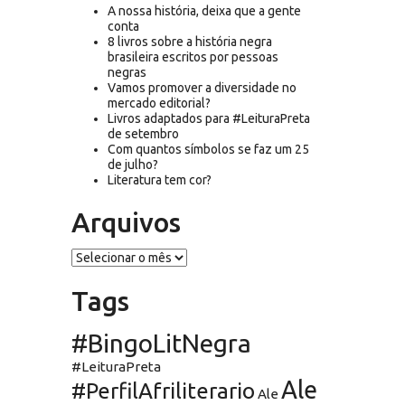
A nossa história, deixa que a gente
conta
8 livros sobre a história negra
brasileira escritos por pessoas
negras
Vamos promover a diversidade no
mercado editorial?
Livros adaptados para #LeituraPreta
de setembro
Com quantos símbolos se faz um 25
de julho?
Literatura tem cor?
Arquivos
Arquivos
Tags
#BingoLitNegra
#LeituraPreta
Ale
#PerfilAfriliterario
Ale