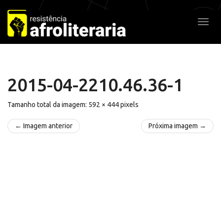
Pular
para
Alter
o
conteúdo
2015-04-2210.46.36-1
Tamanho total da imagem:
592
×
444
pixels
← Imagem anterior
Próxima imagem →