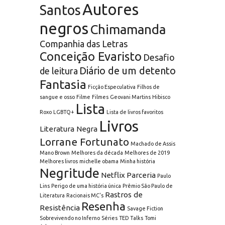
Autores
Santos
negros
Chimamanda
Companhia das Letras
Conceição Evaristo
Desafio
Diário de um detento
de leitura
Fantasia
Ficção Especulativa
Filhos de
sangue e osso
Filme
Filmes
Geovani Martins
Hibisco
Lista
Roxo
LGBTQ+
Lista de livros favoritos
Livros
Literatura Negra
Lorrane Fortunato
Machado de Assis
Mano Brown
Melhores da década
Melhores de 2019
Melhores livros
michelle obama
Minha história
Negritude
Netflix
Parceria
Paulo
Lins
Perigo de uma história única
Prêmio São Paulo de
Rastros de
Literatura
Racionais MC's
Resenha
Resistência
Savage Fiction
Sobrevivendo no Inferno
Séries
TED Talks
Tomi