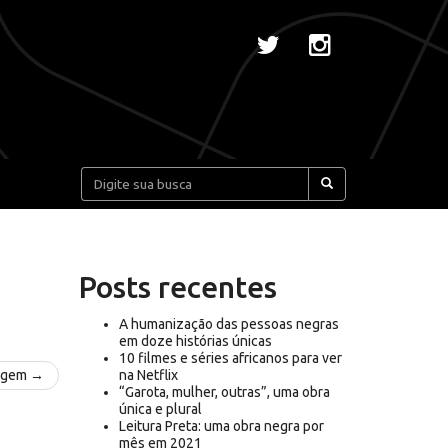
Pesquisar:
Posts recentes
A humanização das pessoas negras
em doze histórias únicas
10 filmes e séries africanos para ver
agem →
na Netflix
“Garota, mulher, outras”, uma obra
única e plural
Leitura Preta: uma obra negra por
mês em 2021