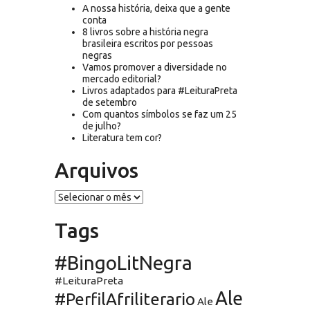
A nossa história, deixa que a gente
conta
8 livros sobre a história negra
brasileira escritos por pessoas
negras
Vamos promover a diversidade no
mercado editorial?
Livros adaptados para #LeituraPreta
de setembro
Com quantos símbolos se faz um 25
de julho?
Literatura tem cor?
Arquivos
Arquivos
Tags
#BingoLitNegra
#LeituraPreta
Ale
#PerfilAfriliterario
Ale