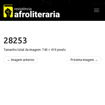
Pular
para
Alter
o
conteúdo
28253
Tamanho total da imagem:
740
×
419
pixels
← Imagem anterior
Próxima imagem →