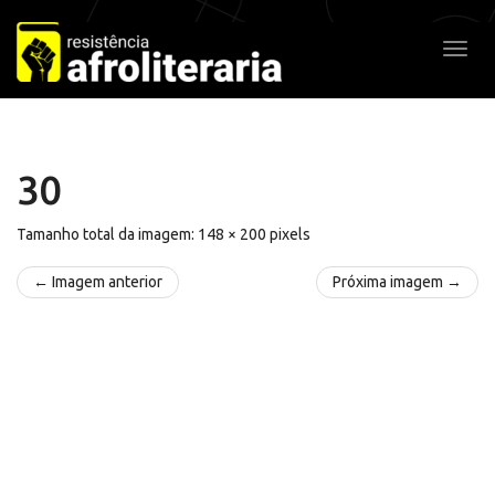
Pular
para
Alter
o
conteúdo
30
Tamanho total da imagem:
148
×
200
pixels
← Imagem anterior
Próxima imagem →