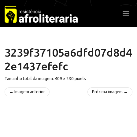
Pular
para
Alter
o
conteúdo
3239f37105a6dfd07d8d4
2e1437efefc
Tamanho total da imagem:
409
×
230
pixels
← Imagem anterior
Próxima imagem →